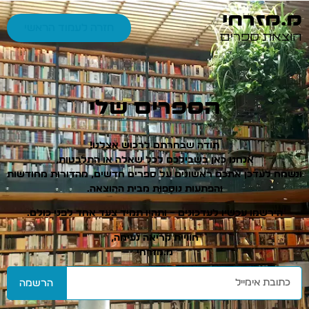
מ.מזרחי
חזרה לעמוד הראשי
הוצאת ספרים
הספרים שלי
תודה שבחרתם לרכוש אצלנו!
אנחנו כאן בשבילכם לכל שאלה או התלבטות,
ונשמח לעדכן אתכם ראשונים על ספרים חדשים, מהדורות מחודשות
והפתעות נוספות מבית ההוצאה.
הירשמו עכשיו לעדכונים – ותהיו תמיד צעד אחד לפני כולם.
חוויית קריאה נעימה,
מ.מזרחי
הרשמה